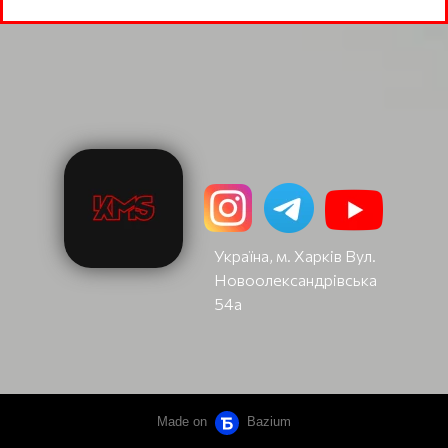
Україна, м. Харків Вул.
Новоолександрівська
54а
Made on
Bazium