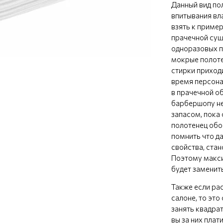
Данный вид по
впитывания вла
взять к пример
прачечной сущ
одноразовых п
мокрые полоте
стирки приход
время персона
в прачечной о
барбершопу не
запасом, пока 
полотенец обо
помнить что д
свойства, стан
Поэтому макс
будет заменить
Также если ра
салоне, то эт
занять квадра
вы за них плат