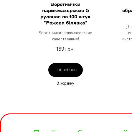
Воротнички
парикмахерские 5
обр
рулонов по 100 штук
"Рожева бiлявка"
Де
Воротнички парикмахерские
ин
качественные!
инст
159 грн.
Подробнее
В корзину