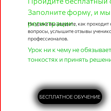
Пройдите бесплатный 
Заполните форму, и мы
регистрации.
На уроке вы увидите, как проходит
вопросы, услышите отзывы ученико
профессионалов.
Урок ни к чему не обязывае
тонкостях и принять решени
БЕСПЛАТНОЕ ОБУЧЕНИЕ