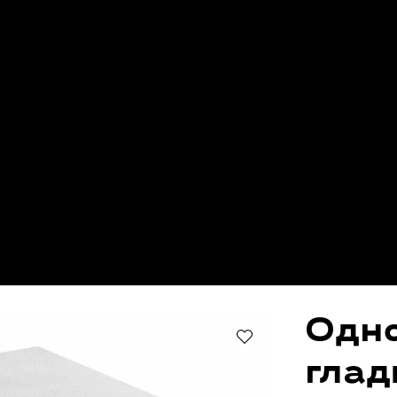
Одн
глад