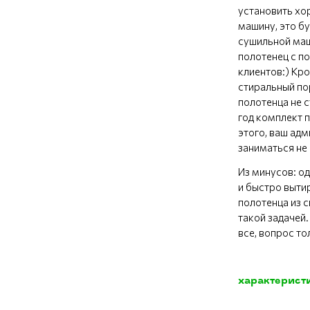
установить х
машину, это бу
сушильной маш
полотенец с 
клиентов:) Кро
стиральный по
полотенца не 
год комплект 
этого, ваш ад
заниматься не
Из минусов: о
и быстро выти
полотенца из с
такой задачей.
все, вопрос то
характерист