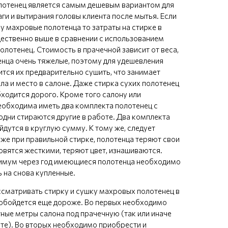
лотенец является самым дешевым вариантом для
ги и вытирания головы клиента после мытья. Если
у махровые полотенца то затраты на стирке в
ественно выше в сравнении с использованием
олотенец. Стоимость в прачечной зависит от веса,
нца очень тяжелые, поэтому для удешевления
ится их предварительно сушить, что занимает
ла и место в салоне. Даже стирка сухих полотенец
бходится дорого. Кроме того салону или
обходима иметь два комплекта полотенец с
одни стираются другие в работе. Два комплекта
йдутся в круглую сумму. К тому же, следует
аже при правильной стирке, полотенца теряют свои
овятся жесткими, теряют цвет, изнашиваются.
имум через год имеющиеся полотенца необходимо
 на снова купленные.
ссматривать стирку и сушку махровых полотенец в
о обойдется еще дороже. Во первых необходимо
тные метры салона под прачечную (так или иначе
ите). Во вторых необходимо приобрести и