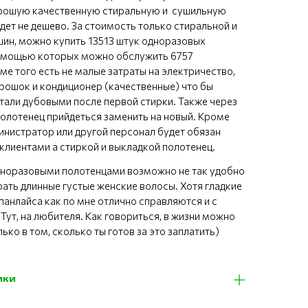
орошую качественную стиральную и сушильную
дет не дешево. За стоимость только стиральной и
ин, можно купить 13513 штук одноразовых
помощью которых можно обслужить 6757
ме того есть не малые затраты на электричество,
рошок и кондиционер (качественные) что бы
стали дубовыми после первой стирки. Также через
полотенец прийдеться заменить на новый. Кроме
министратор или другой персонал будет обязан
 клиентами а стиркой и выкладкой полотенец.
дноразовыми полотенцами возможно не так удобно
рать длинные густые женские волосы. Хотя гладкие
панлайса как по мне отлично справляются и с
 Тут, на любителя. Как говориться, в жизни можно
лько в том, сколько ты готов за это заплатить)
ики