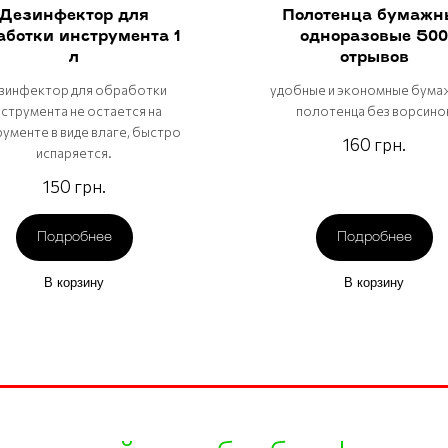
Дезинфектор для
Полотенца бумажн
аботки инструмента 1
одноразовые 500
л
отрывов
зинфектор для обработки
удобные и экономные бум
струмента не остается на
полотенца без ворсино
рументе в виде влаге, быстро
160 грн.
испаряется.
150 грн.
Подробнее
Подробнее
В корзину
В корзину