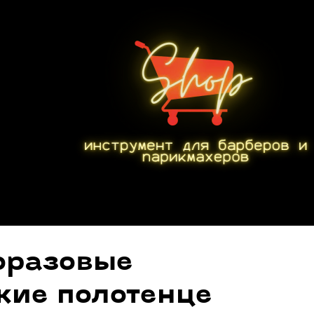
оразовые
кие полотенце