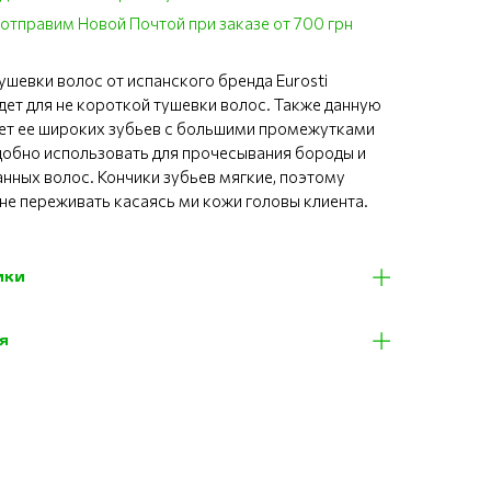
отправим Новой Почтой при заказе от 700 грн
ушевки волос от испанского бренда Eurosti
дет для не короткой тушевки волос. Также данную
чет ее широких зубьев с большими промежутками
добно использовать для прочесывания бороды и
анных волос. Кончики зубьев мягкие, поэтому
не переживать касаясь ми кожи головы клиента.
ики
я