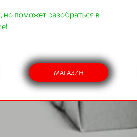
т, но поможет разобраться в
е!
МАГАЗИН