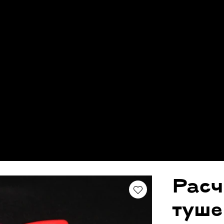
Расч
туше