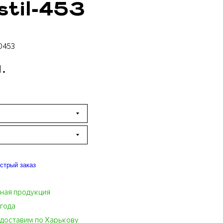
stil-453
0453
.
стрый заказ
ная продукция
 года
 доставим по Харькову