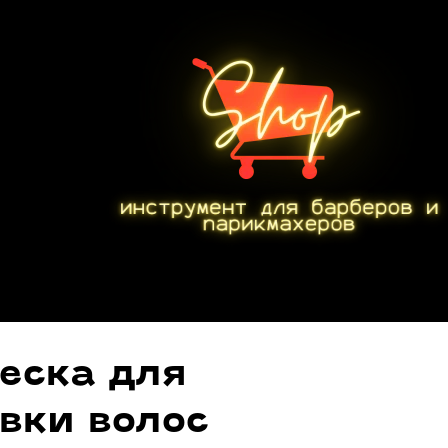
еска для
вки волос