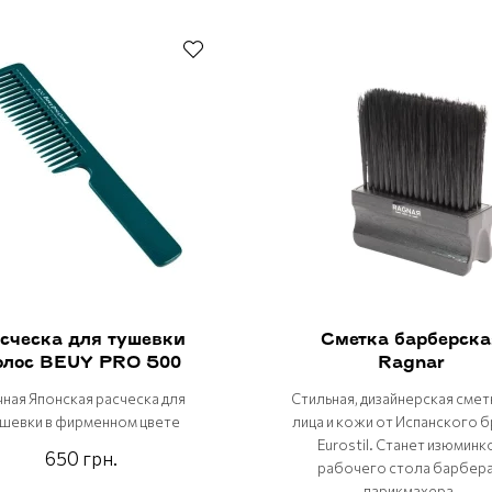
сческа для тушевки
Сметка барберска
олос BEUY PRO 500
Ragnar
ная Японская расческа для
Стильная, дизайнерская смет
шевки в фирменном цвете
лица и кожи от Испанского 
Eurostil. Станет изюминк
650 грн.
рабочего стола барбера
парикмахера.