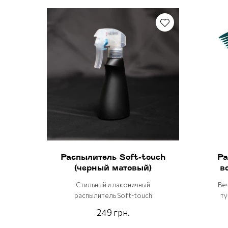
Распылитель Soft-touch
Ра
(черный матовый)
в
Стильный и лаконичный
Веч
распылитель Soft-touch
ту
249 грн.