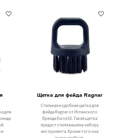
я
Щетка для фейда Ragnar
Стильная и удобная щетка для
ка для
фейда Ragnar от Испанского
бренда
бренда Eurostil. Такая щетка
ой
предаст стиля вашему набору
 и
инструмента. Кроме того она
очень удобная.