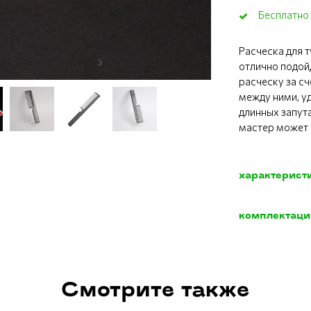
Бесплатно 
Расческа для т
отлично подой
расческу за с
между ними, у
длинных запут
мастер может 
характерист
комплектаци
Смотрите также