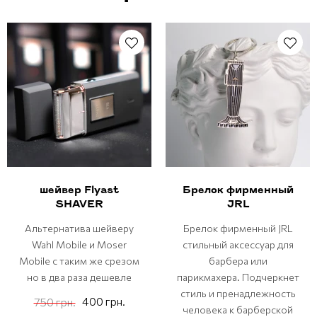
шейвер Flyast
Брелок фирменный
SHAVER
JRL
Альтернатива шейверу
Брелок фирменный JRL
Wahl Mobile и Moser
стильный аксессуар для
Mobile с таким же срезом
барбера или
но в два раза дешевле
парикмахера. Подчеркнет
стиль и пренадлежность
400 грн.
750 грн.
человека к барберской