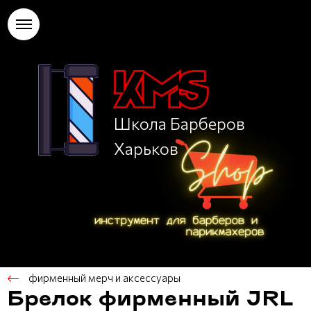
Школа Барберов
Харьков
фирменный мерч и аксессуары
Брелок фирменный JRL