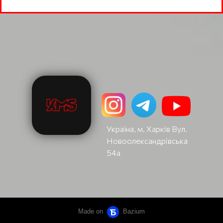
Україна, м. Харків Вул.
Новоолександрівська
54а
Made on
Bazium