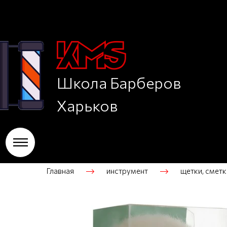
Школа Барберов
Харьков
Главная
инструмент
щетки, сметк