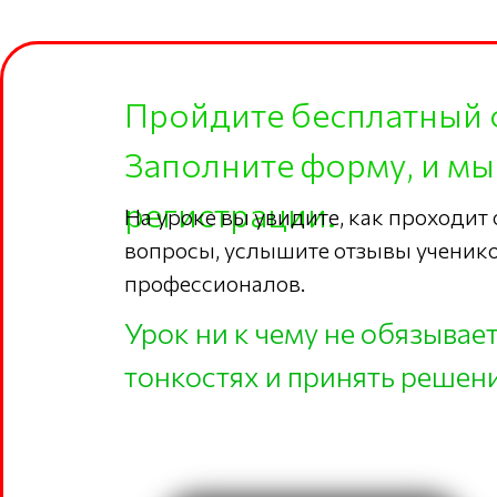
Пройдите бесплатный 
Заполните форму, и мы
регистрации.
На уроке вы увидите, как проходит
вопросы, услышите отзывы ученико
профессионалов.
Урок ни к чему не обязывае
тонкостях и принять решени