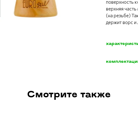
поверхность ко
верхняя часть
(на резьбе) Та
держит ворс и
характерист
комплектаци
Смотрите также