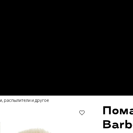
и, распылители и другое
Пома
Barb