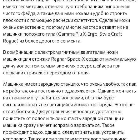
имеют геометрию, отвечающую требованиям выполнения
чистого фейда, а также данными ножами удобно строить
плоскости с помощью расчески флетт-топ. Сделаны ножи
очень качественно, поэтому многие мастера ставят их на
машинки похожего типа (Gamma Piu X-Ergo, Style Craft
Rogue) из более дорогого сегмента.
В комбинации с электромагнитным двигателем ножи
машинки для стрижки Ragnar Space-X создают минимальную
длину волос, тем самым экономя ресурс шейвера при
создании стрижек с переходом от ноля.
Машинка имеет зарядную станцию, что очень удобно, так как
не работая, она постоянно подзаряжается. Однако, контакты
на станции могут забиться волосами, об этом будет
сигнализировать не светящийся индикатор заряда. Этого не
стоит бояться. Для устранения неполадки, достаточно
почистить от волос и пыли контакты зарядной станции и
машинка сразу начнет исправно заряжаться. Такое
происходит редко, однако, следует знать как устранить
неполадку. Также в комплекте имеются дополнительные