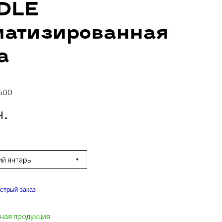
DLE
матизированная
а
500
н.
ий янтарь
стрый заказ
ная продукция