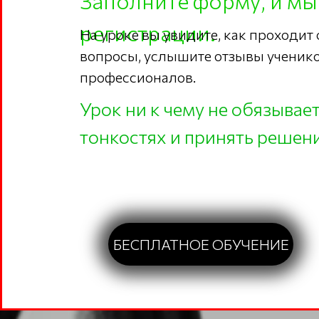
Заполните форму, и мы
регистрации.
На уроке вы увидите, как проходит
вопросы, услышите отзывы ученико
профессионалов.
Урок ни к чему не обязывае
тонкостях и принять решени
БЕСПЛАТНОЕ ОБУЧЕНИЕ