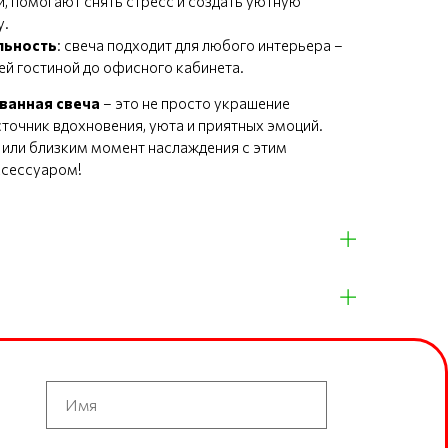
, помогают снять стресс и создать уютную
у.
льность
: свеча подходит для любого интерьера –
й гостиной до офисного кабинета.
ванная свеча
– это не просто украшение
сточник вдохновения, уюта и приятных эмоций.
 или близким момент наслаждения с этим
ксессуаром!