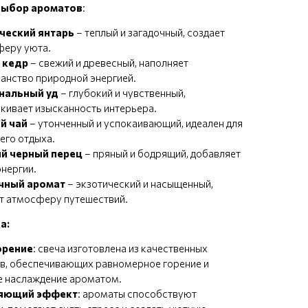
выбор ароматов
:
ческий янтарь
– теплый и загадочный, создает
феру уюта.
 кедр
– свежий и древесный, наполняет
анство природной энергией.
нальный уд
– глубокий и чувственный,
кивает изысканность интерьера.
й чай
– утонченный и успокаивающий, идеален для
его отдыха.
й черный перец
– пряный и бодрящий, добавляет
энергии.
чный аромат
– экзотический и насыщенный,
т атмосферу путешествий.
а:
орение
: свеча изготовлена из качественных
в, обеспечивающих равномерное горение и
е наслаждение ароматом.
яющий эффект
: ароматы способствуют