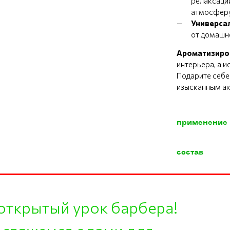
релаксации
атмосфер
Универса
от домашне
Ароматизиро
интерьера, а и
Подарите себе
изысканным а
применение
состав
открытый урок барбера!