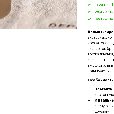
Гарантия 1
Бесплатно
Бесплатно 
Ароматизиров
аксессуар, ко
ароматом, соз
экспертов бре
воспоминания,
свеча – это не
эмоциональный
поднимает нас
Особенности 
Элегантн
картонную 
Идеальны
свечу отл
друзьям.