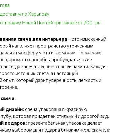
 года
 доставим по Харькову
отправим Новой Почтой при заказе от 700 грн
анная свеча для интерьера
– это изысканный
торый наполняет пространство утонченным
давая атмосферу уюта и гармонии. По мнению
нда, ароматы способны пробуждать яркие
 навсегда запечатленные в нашей памяти. Каждая
 просто источник света, а настоящий
 опыт, который дарит уверенность, легкость и
троение.
свечи:
ый дизайн
: свеча упакована в красивую
тубу, которая придает ей стильный и дорогой вид.
й подарок
: презентабельная упаковка делает
ичным выбором для подарка близким, коллегам или