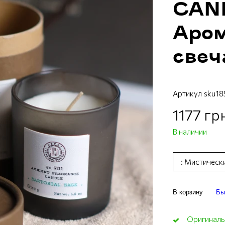
CAN
Аро
свеч
Артикул
sku18
1177 гр
В наличии
: Мистическ
В корзину
Бы
Оригиналь