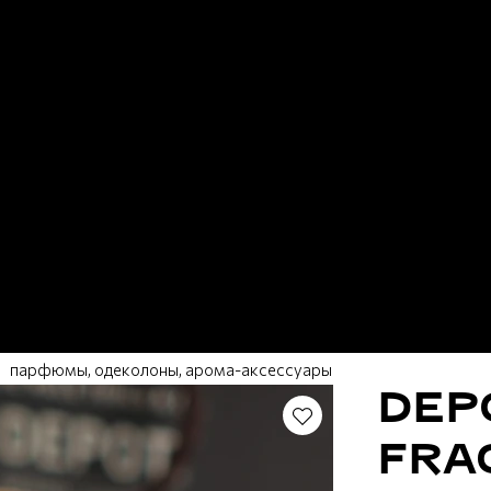
парфюмы, одеколоны, арома-аксессуары
DEP
FRA