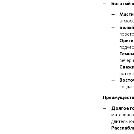
Богатый 
Мисти
атмос
Белый
простр
Ориги
подчер
Темны
вечерн
Свежи
нотку 
Восто
создае
Преимуществ
Долгое г
материало
длительно
Расслабл