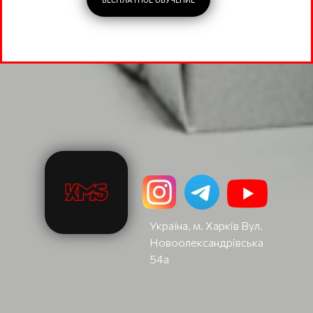
Україна, м. Харків Вул.
Новоолександрівська
54а