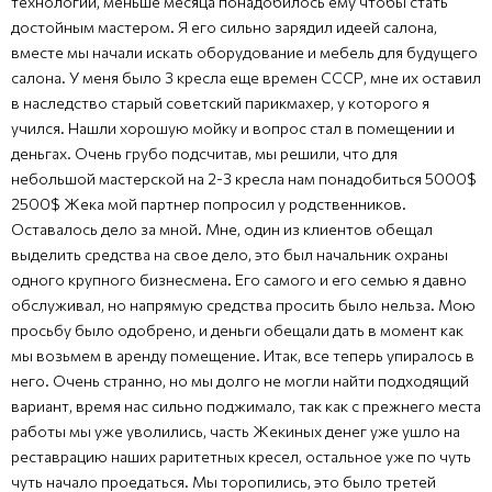
технологии, меньше месяца понадобилось ему чтобы стать
достойным мастером. Я его сильно зарядил идеей салона,
вместе мы начали искать оборудование и мебель для будущего
салона. У меня было 3 кресла еще времен СССР, мне их оставил
в наследство старый советский парикмахер, у которого я
учился. Нашли хорошую мойку и вопрос стал в помещении и
деньгах. Очень грубо подсчитав, мы решили, что для
небольшой мастерской на 2-3 кресла нам понадобиться 5000$
2500$ Жека мой партнер попросил у родственников.
Оставалось дело за мной. Мне, один из клиентов обещал
выделить средства на свое дело, это был начальник охраны
одного крупного бизнесмена. Его самого и его семью я давно
обслуживал, но напрямую средства просить было нельза. Мою
просьбу было одобрено, и деньги обещали дать в момент как
мы возьмем в аренду помещение. Итак, все теперь упиралось в
него. Очень странно, но мы долго не могли найти подходящий
вариант, время нас сильно поджимало, так как с прежнего места
работы мы уже уволились, часть Жекиных денег уже ушло на
реставрацию наших раритетных кресел, остальное уже по чуть
чуть начало проедаться. Мы торопились, это было третей