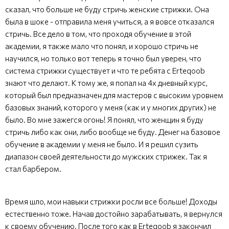
сказал, что больше не буду стричь женские стрижки. Она
была в шоке - отправила меня учиться, а я вовсе отказался
стричь. Все дело в том, что проходя обучение в этой
академии, я также мало что понял, и хорошо стричь не
научился, но только вот теперь я точно был уверен, что
система стрижки существует и что те ребята с Erteqoob
знают что делают. К тому же, я попал на 4х дневный курс,
который был предназначен для мастеров с высоким уровнем
базовых знаний, которого у меня (как и у многих других) не
было. Во мне зажегся огонь! Я понял, что женщин я буду
стричь либо как они, либо вообще не буду. Денег на базовое
обучение в академии у меня не было. И я решил сузить
диапазон своей деятельности до мужских стрижек. Так я
стал барбером.
Время шло, мои навыки стрижки росли все больше! Доходы
естественно тоже. Начав достойно зарабатывать, я вернулся
к своему обучению. После того как в Erteqoob я закончил