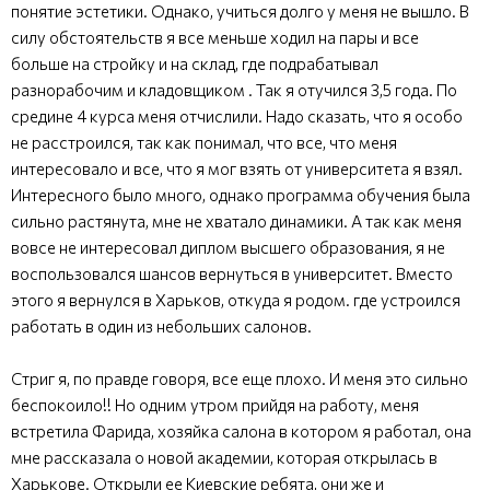
понятие эстетики. Однако, учиться долго у меня не вышло. В
силу обстоятельств я все меньше ходил на пары и все
больше на стройку и на склад, где подрабатывал
разнорабочим и кладовщиком . Так я отучился 3,5 года. По
средине 4 курса меня отчислили. Надо сказать, что я особо
не расстроился, так как понимал, что все, что меня
интересовало и все, что я мог взять от университета я взял.
Интересного было много, однако программа обучения была
сильно растянута, мне не хватало динамики. А так как меня
вовсе не интересовал диплом высшего образования, я не
воспользовался шансов вернуться в университет. Вместо
этого я вернулся в Харьков, откуда я родом. где устроился
работать в один из небольших салонов.
Стриг я, по правде говоря, все еще плохо. И меня это сильно
беспокоило!! Но одним утром прийдя на работу, меня
встретила Фарида, хозяйка салона в котором я работал, она
мне рассказала о новой академии, которая открылась в
Харькове. Открыли ее Киевские ребята, они же и