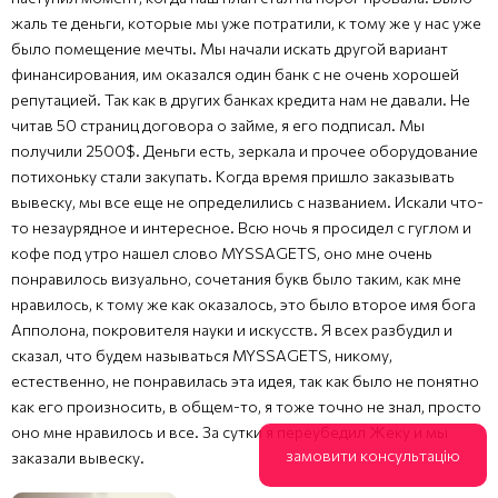
жаль те деньги, которые мы уже потратили, к тому же у нас уже
было помещение мечты. Мы начали искать другой вариант
финансирования, им оказался один банк с не очень хорошей
репутацией. Так как в других банках кредита нам не давали. Не
читав 50 страниц договора о займе, я его подписал. Мы
получили 2500$. Деньги есть, зеркала и прочее оборудование
потихоньку стали закупать. Когда время пришло заказывать
вывеску, мы все еще не определились с названием. Искали что-
то незаурядное и интересное. Всю ночь я просидел с гуглом и
кофе под утро нашел слово MYSSAGETS, оно мне очень
понравилось визуально, сочетания букв было таким, как мне
нравилось, к тому же как оказалось, это было второе имя бога
Апполона, покровителя науки и искусств. Я всех разбудил и
сказал, что будем называться MYSSAGETS, никому,
естественно, не понравилась эта идея, так как было не понятно
как его произносить, в общем-то, я тоже точно не знал, просто
оно мне нравилось и все. За сутки я переубедил Жеку и мы
замовити консультацію
заказали вывеску.