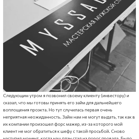
Следующим утром я позвонил своему клиенту (инвестору) и
сказал, что мы готовы принять его займ для дальнейшего
воплощения проэкта. Но тут случилась первая очень
неприятная неожиданность. Займ нам не могут выдать, так как в
их компании произошел форс мажер, из-за которого мой
клиент не мог обратиться к шефу с такой просьбой. Сново
наступил момент, когда наш план стал на порог провала. Было