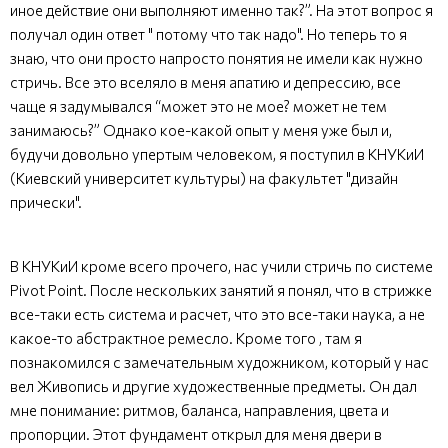
иное действие они выполняют именно так?”. На этот вопрос я
получал один ответ " потому что так надо". Но теперь то я
знаю, что они просто напросто понятия не имели как нужно
стричь. Все это вселяло в меня апатию и депрессию, все
чаще я задумывался “может это не мое? может не тем
занимаюсь?” Однако кое-какой опыт у меня уже был и,
будучи довольно упертым человеком, я поступил в КНУКиИ
(Киевский университет культуры) на факультет "дизайн
прически".
В КНУКиИ кроме всего прочего, нас учили стричь по системе
Pivot Point. После нескольких занятий я понял, что в стрижке
все-таки есть система и расчет, что это все-таки наука, а не
какое-то абстрактное ремесло. Кроме того , там я
познакомился с замечательным художником, который у нас
вел Живопись и другие художественные предметы. Он дал
мне понимание: ритмов, баланса, направления, цвета и
пропорции. Этот фундамент открыл для меня двери в